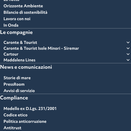
Orizzonte Ambiente
Bilancio di sostenibilità
Lavora con noi
In Onda
Le compagnie
expand_more
Caronte & Tourist
expand_more
Caronte & Tourist Isole Minori - Siremar
expand_more
Cartour
expand_more
Maddalena Lines
News e comunicazioni
Storie di mare
PressRoom
Avvisi di servizio
Compliance
Modello ex D.Lgs. 231/2001
Codice etico
Politica anticorruzione
Antitrust