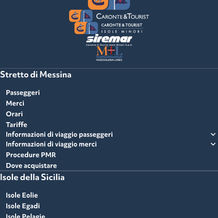
Stretto di Messina
Passeggeri
Merci
Orari
Tariffe
expand_more
Informazioni di viaggio passeggeri
expand_more
Informazioni di viaggio merci
Procedure PMR
Dove acquistare
Isole della Sicilia
Isole Eolie
Isole Egadi
Isole Pelagie