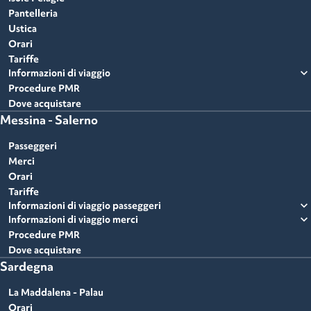
Pantelleria
Ustica
Orari
Tariffe
expand_more
Informazioni di viaggio
Procedure PMR
Dove acquistare
Messina - Salerno
Passeggeri
Merci
Orari
Tariffe
expand_more
Informazioni di viaggio passeggeri
expand_more
Informazioni di viaggio merci
Procedure PMR
Dove acquistare
Sardegna
La Maddalena - Palau
Orari