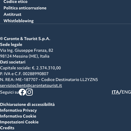
Codice etico
Politica anticorruzione
Antitrust
Whistleblowing
© Caronte & Tourist S.p.A.
Sede legale
Via Ing. Giuseppe Franza, 82
98124 Messina (ME),
Italia
Dati societari
Capitale sociale: €. 2.374.310,00
P. IVA e C.F.
00288990807
N. REA: ME-187707 - Codice Destinatario LL2YZN5
servizioclienti@carontetourist.it
/
ITA
ENG
Seguici su
Dichiarazione di accessibilità
Informativa Privacy
Informativa Cookie
Impostazioni Cookie
Credits