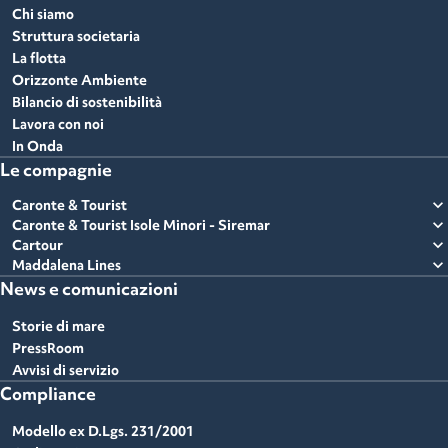
Chi siamo
Struttura societaria
La flotta
Orizzonte Ambiente
Bilancio di sostenibilità
Lavora con noi
In Onda
Le compagnie
expand_more
Caronte & Tourist
expand_more
Caronte & Tourist Isole Minori - Siremar
expand_more
Cartour
expand_more
Maddalena Lines
News e comunicazioni
Storie di mare
PressRoom
Avvisi di servizio
Compliance
Modello ex D.Lgs. 231/2001