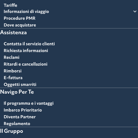
Tariffe
expand_more
Informazioni di viaggio
Procedure PMR
Dove acquistare
Assistenza
Contatta il servizio clienti
Richiesta informazioni
Reclami
Ritardi e cancellazioni
Rimborsi
E-fattura
Oggetti smarriti
Navigo Per Te
Il programma e i vantaggi
Imbarco Prioritario
Diventa Partner
Regolamento
Il Gruppo