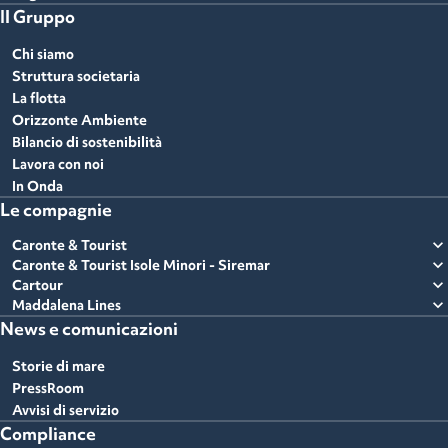
Il Gruppo
Chi siamo
Struttura societaria
La flotta
Orizzonte Ambiente
Bilancio di sostenibilità
Lavora con noi
In Onda
Le compagnie
expand_more
Caronte & Tourist
expand_more
Caronte & Tourist Isole Minori - Siremar
expand_more
Cartour
expand_more
Maddalena Lines
News e comunicazioni
Storie di mare
PressRoom
Avvisi di servizio
Compliance