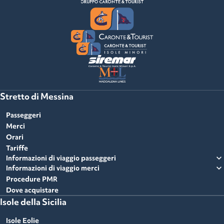
Stretto di Messina
Passeggeri
Merci
Orari
Tariffe
expand_more
Informazioni di viaggio passeggeri
expand_more
Informazioni di viaggio merci
Procedure PMR
Dove acquistare
Isole della Sicilia
Isole Eolie