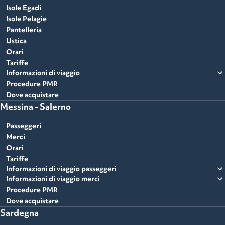
Isole Egadi
Isole Pelagie
Pantelleria
Ustica
Orari
Tariffe
expand_more
Informazioni di viaggio
Procedure PMR
Dove acquistare
Messina - Salerno
Passeggeri
Merci
Orari
Tariffe
expand_more
Informazioni di viaggio passeggeri
expand_more
Informazioni di viaggio merci
Procedure PMR
Dove acquistare
Sardegna