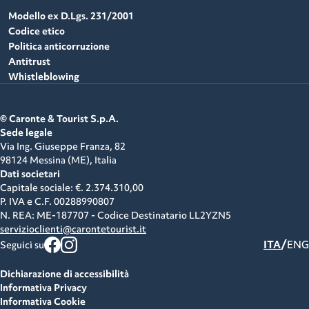
Modello ex D.Lgs. 231/2001
Codice etico
Politica anticorruzione
Antitrust
Whistleblowing
© Caronte & Tourist S.p.A.
Sede legale
Via Ing. Giuseppe Franza, 82
98124 Messina (ME),
Italia
Dati societari
Capitale sociale: €. 2.374.310,00
P. IVA e C.F.
00288990807
N. REA: ME-187707 - Codice Destinatario LL2YZN5
servizioclienti@carontetourist.it
/
ITA
ENG
Seguici su
Dichiarazione di accessibilità
Informativa Privacy
Informativa Cookie