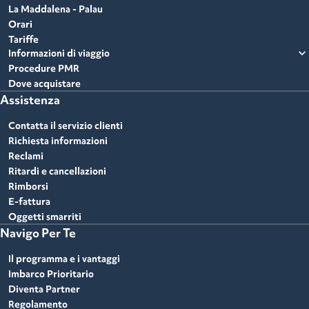
La Maddalena - Palau
Orari
Tariffe
expand_more
Informazioni di viaggio
Procedure PMR
Dove acquistare
Assistenza
Contatta il servizio clienti
Richiesta informazioni
Reclami
Ritardi e cancellazioni
Rimborsi
E-fattura
Oggetti smarriti
Navigo Per Te
Il programma e i vantaggi
Imbarco Prioritario
Diventa Partner
Regolamento