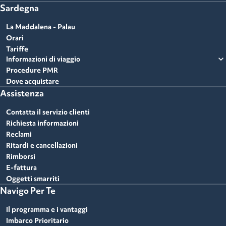
Sardegna
La Maddalena - Palau
Orari
Tariffe
expand_more
Informazioni di viaggio
Procedure PMR
Dove acquistare
Assistenza
Contatta il servizio clienti
Richiesta informazioni
Reclami
Ritardi e cancellazioni
Rimborsi
E-fattura
Oggetti smarriti
Navigo Per Te
Il programma e i vantaggi
Imbarco Prioritario