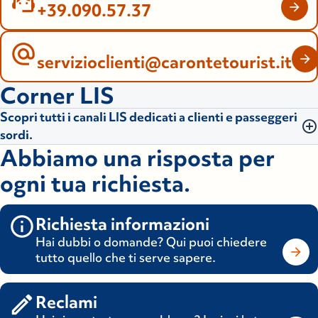
+39.090.57.37
servizioclienti@carontetourist.it
Corner LIS
Scopri tutti i canali LIS dedicati a clienti e passeggeri
sordi.
Abbiamo una risposta per
Per l’acquisto dei biglietti e per ogni informazione sulle
ogni tua richiesta.
fasi di prenotazione, imbarco, viaggio e sbarco, il
servizio è disponibile tramite:
Richiesta informazioni
chat_bubble_outline
Hai dubbi o domande? Qui puoi chiedere
tutto quello che ti serve sapere.
WhatsApp
Scrivici
send
Reclami
Telegram