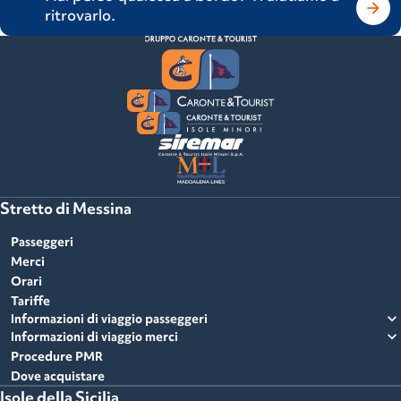
Per messaggi e videochiamate, in caso di assenza di
ritrovarlo.
copertura o di eccessivo traffico telefonico il cliente
sarà ricontattato non oltre 24 ore dalla richiesta.
Stretto di Messina
Passeggeri
Merci
Orari
Tariffe
expand_more
Informazioni di viaggio passeggeri
expand_more
Informazioni di viaggio merci
Procedure PMR
Dove acquistare
Isole della Sicilia