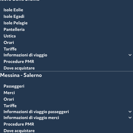
Isole Eolie
Isole Egadi
Isole Pelagie
Pantelleria
Ustica
Orari
Tariffe
expand_more
Informazioni di viaggio
Procedure PMR
Dove acquistare
Messina - Salerno
Passeggeri
Merci
Orari
Tariffe
expand_more
Informazioni di viaggio passeggeri
expand_more
Informazioni di viaggio merci
Procedure PMR
Dove acquistare