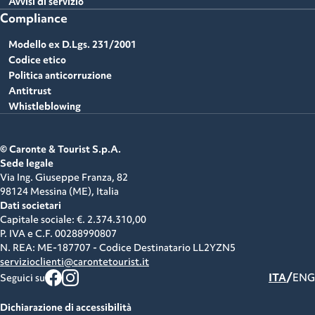
Avvisi di servizio
Compliance
Modello ex D.Lgs. 231/2001
Codice etico
Politica anticorruzione
Antitrust
Whistleblowing
© Caronte & Tourist S.p.A.
Sede legale
Via Ing. Giuseppe Franza, 82
98124 Messina (ME),
Italia
Dati societari
Capitale sociale: €. 2.374.310,00
P. IVA e C.F.
00288990807
N. REA: ME-187707 - Codice Destinatario LL2YZN5
servizioclienti@carontetourist.it
/
ITA
ENG
Seguici su
Dichiarazione di accessibilità