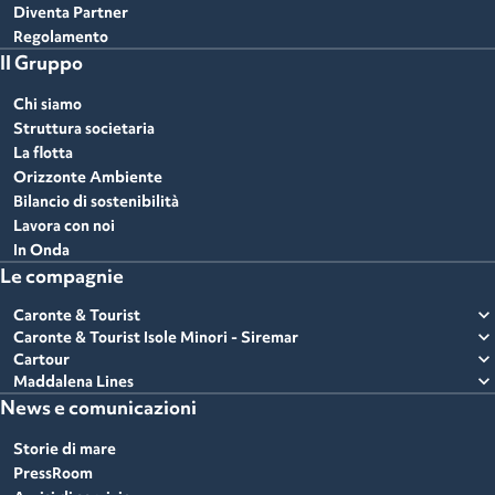
Diventa Partner
Regolamento
Il Gruppo
Chi siamo
Struttura societaria
La flotta
Orizzonte Ambiente
Bilancio di sostenibilità
Lavora con noi
In Onda
Le compagnie
expand_more
Caronte & Tourist
expand_more
Caronte & Tourist Isole Minori - Siremar
expand_more
Cartour
expand_more
Maddalena Lines
News e comunicazioni
Storie di mare
PressRoom