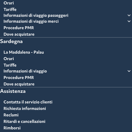
Orari
Tariffe
expand_more
Informazioni di viaggio passeggeri
expand_more
Informazioni di viaggio merci
Procedure PMR
Dove acquistare
Sardegna
La Maddalena - Palau
Orari
Tariffe
expand_more
Informazioni di viaggio
Procedure PMR
Dove acquistare
Assistenza
Contatta il servizio clienti
Richiesta informazioni
Reclami
Ritardi e cancellazioni
Rimborsi