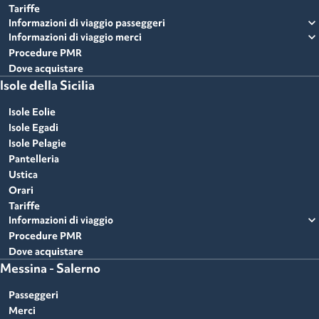
Tariffe
expand_more
Informazioni di viaggio passeggeri
expand_more
Informazioni di viaggio merci
Procedure PMR
Dove acquistare
Isole della Sicilia
Isole Eolie
Isole Egadi
Isole Pelagie
Pantelleria
Ustica
Orari
Tariffe
expand_more
Informazioni di viaggio
Procedure PMR
Dove acquistare
Messina - Salerno
Passeggeri
Merci