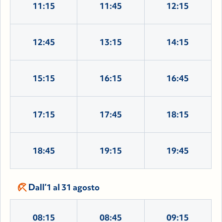
11:15
11:45
12:15
12:45
13:15
14:15
15:15
16:15
16:45
17:15
17:45
18:15
18:45
19:15
19:45
beach_access
Dall’1 al 31 agosto
08:15
08:45
09:15