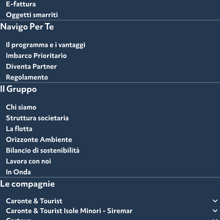
E-fattura
Oggetti smarriti
Navigo Per Te
Il programma e i vantaggi
Imbarco Prioritario
Diventa Partner
Regolamento
Il Gruppo
Chi siamo
Struttura societaria
La flotta
Orizzonte Ambiente
Bilancio di sostenibilità
Lavora con noi
In Onda
Le compagnie
expand_more
Caronte & Tourist
expand_more
Caronte & Tourist Isole Minori - Siremar