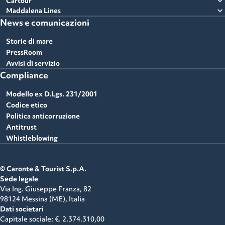
expand_more
Cartour
expand_more
Maddalena Lines
News e comunicazioni
Storie di mare
PressRoom
Avvisi di servizio
Compliance
Modello ex D.Lgs. 231/2001
Codice etico
Politica anticorruzione
Antitrust
Whistleblowing
© Caronte & Tourist S.p.A.
Sede legale
Via Ing. Giuseppe Franza, 82
98124 Messina (ME),
Italia
Dati societari
Capitale sociale: €. 2.374.310,00