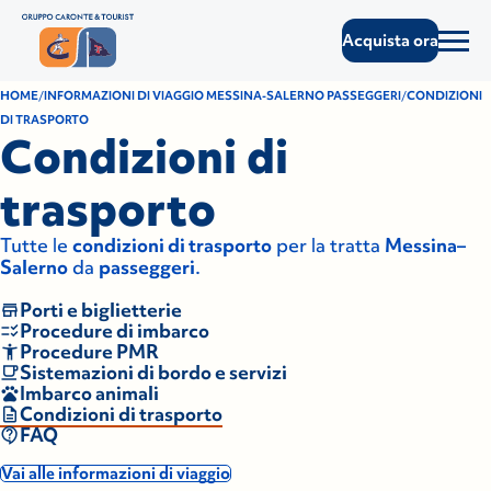
Acquista ora
HOME
INFORMAZIONI DI VIAGGIO MESSINA-SALERNO PASSEGGERI
CONDIZIONI
DI TRASPORTO
Condizioni di
trasporto
Tutte le
condizioni di trasporto
per la tratta
Messina–
Salerno
da
passeggeri
.
Porti e biglietterie
Procedure di imbarco
Procedure PMR
Sistemazioni di bordo e servizi
Imbarco animali
Condizioni di trasporto
FAQ
Vai alle informazioni di viaggio