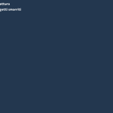
attura
etti smarriti