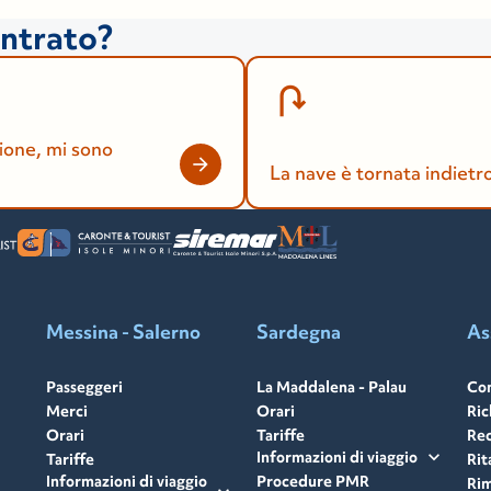
ontrato?
ione, mi sono
La nave è tornata indietr
Messina - Salerno
Sardegna
As
Passeggeri
La Maddalena - Palau
Con
Merci
Orari
Ric
Orari
Tariffe
Rec
expand_more
Informazioni di viaggio
Tariffe
Rit
Informazioni di viaggio
Procedure PMR
Rim