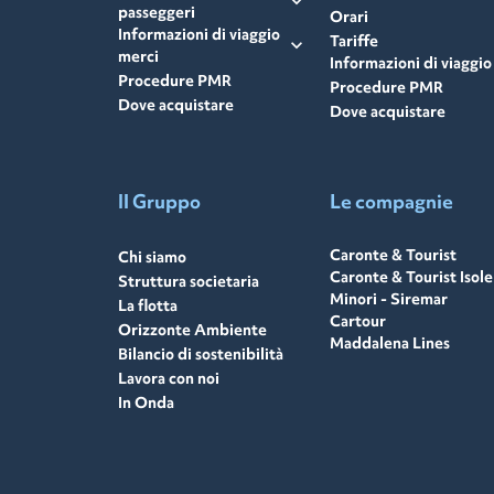
expand_more
passeggeri
Orari
Informazioni di viaggio
Tariffe
expand_more
merci
Informazioni di viaggio
Procedure PMR
Procedure PMR
Dove acquistare
Dove acquistare
Il Gruppo
Le compagnie
Caronte & Tourist
Chi siamo
Caronte & Tourist Isole
Struttura societaria
Minori - Siremar
La flotta
Cartour
Orizzonte Ambiente
Maddalena Lines
Bilancio di sostenibilità
Lavora con noi
In Onda