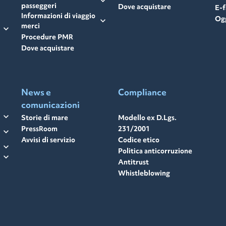
expand_more
passeggeri
Dove acquistare
E-f
Informazioni di viaggio
Ogg
expand_more
merci
expand_more
Procedure PMR
Dove acquistare
News e
Compliance
comunicazioni
expand_more
Storie di mare
Modello ex D.Lgs.
PressRoom
231/2001
expand_more
Avvisi di servizio
Codice etico
expand_more
Politica anticorruzione
expand_more
Antitrust
Whistleblowing