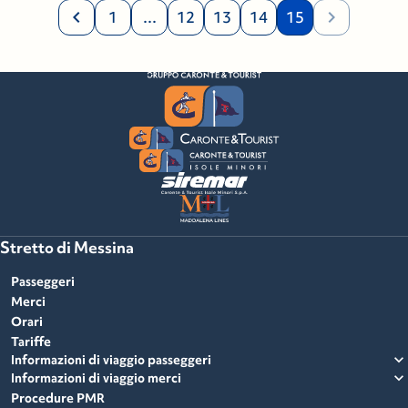
chevron_left
chevron_right
1
...
12
13
14
15
Stretto di Messina
Passeggeri
Merci
Orari
Tariffe
expand_more
Informazioni di viaggio passeggeri
expand_more
Informazioni di viaggio merci
Procedure PMR