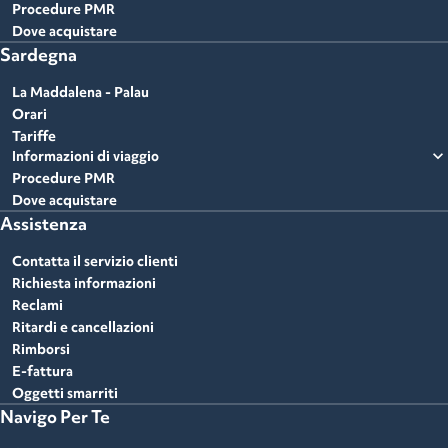
Procedure PMR
Dove acquistare
Sardegna
La Maddalena - Palau
Orari
Tariffe
expand_more
Informazioni di viaggio
Procedure PMR
Dove acquistare
Assistenza
Contatta il servizio clienti
Richiesta informazioni
Reclami
Ritardi e cancellazioni
Rimborsi
E-fattura
Oggetti smarriti
Navigo Per Te