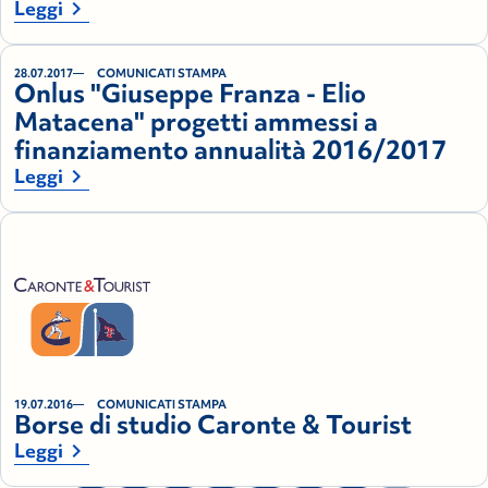
chevron_right
Leggi
28.07.2017
COMUNICATI STAMPA
Onlus "Giuseppe Franza - Elio
Matacena" progetti ammessi a
finanziamento annualità 2016/2017
chevron_right
Leggi
19.07.2016
COMUNICATI STAMPA
Borse di studio Caronte & Tourist
chevron_right
Leggi