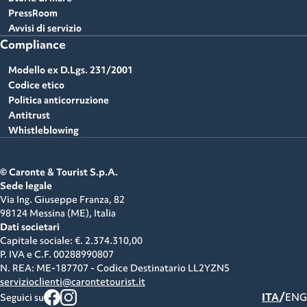
PressRoom
Avvisi di servizio
Compliance
Modello ex D.Lgs. 231/2001
Codice etico
Politica anticorruzione
Antitrust
Whistleblowing
© Caronte & Tourist S.p.A.
Sede legale
Via Ing. Giuseppe Franza, 82
98124 Messina (ME),
Italia
Dati societari
Capitale sociale: €. 2.374.310,00
P. IVA e C.F.
00288990807
N. REA: ME-187707 - Codice Destinatario LL2YZN5
servizioclienti@carontetourist.it
/
ITA
ENG
Seguici su