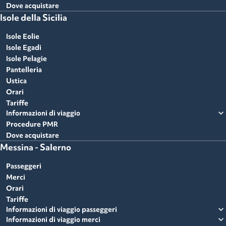
Dove acquistare
Isole della Sicilia
Isole Eolie
Isole Egadi
Isole Pelagie
Pantelleria
Ustica
Orari
Tariffe
expand_more
Informazioni di viaggio
Procedure PMR
Dove acquistare
Messina - Salerno
Passeggeri
Merci
Orari
Tariffe
expand_more
Informazioni di viaggio passeggeri
expand_more
Informazioni di viaggio merci