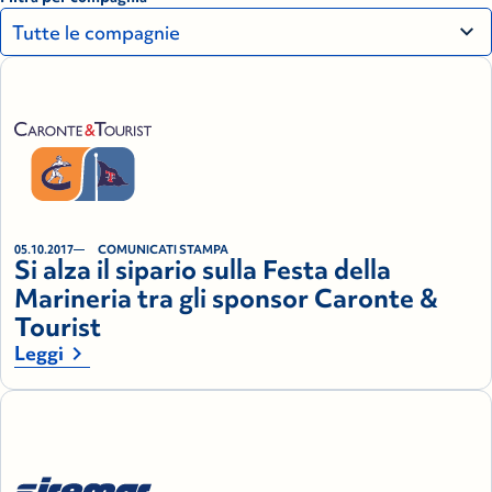
05.10.2017
COMUNICATI STAMPA
Si alza il sipario sulla Festa della
Marineria tra gli sponsor Caronte &
Tourist
chevron_right
Leggi