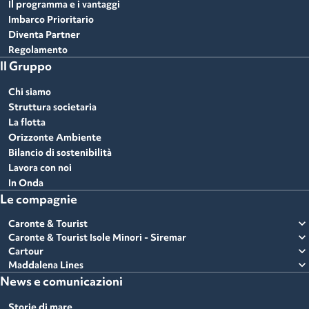
Il programma e i vantaggi
Imbarco Prioritario
Diventa Partner
Regolamento
Il Gruppo
Chi siamo
Struttura societaria
La flotta
Orizzonte Ambiente
Bilancio di sostenibilità
Lavora con noi
In Onda
Le compagnie
expand_more
Caronte & Tourist
expand_more
Caronte & Tourist Isole Minori - Siremar
expand_more
Cartour
expand_more
Maddalena Lines
News e comunicazioni
Storie di mare