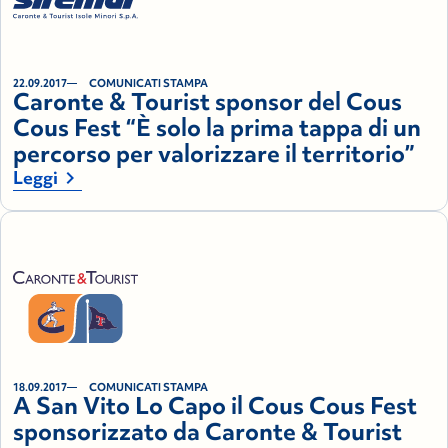
22.09.2017
COMUNICATI STAMPA
Caronte & Tourist sponsor del Cous
Cous Fest “È solo la prima tappa di un
percorso per valorizzare il territorio”
chevron_right
Leggi
18.09.2017
COMUNICATI STAMPA
A San Vito Lo Capo il Cous Cous Fest
sponsorizzato da Caronte & Tourist