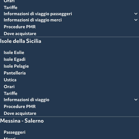
Orari
Tariffe
expand_more
Informazioni di viaggio passeggeri
expand_more
Informazioni di viaggio merci
Procedure PMR
Dove acquistare
Isole della Sicilia
Isole Eolie
Isole Egadi
Isole Pelagie
Pantelleria
Ustica
Orari
Tariffe
expand_more
Informazioni di viaggio
Procedure PMR
Dove acquistare
Messina - Salerno
Passeggeri