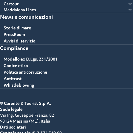
expand_more
Cartour
expand_more
Maddalena Lines
News e comunicazioni
Storie di mare
PressRoom
Avvisi di servizio
Compliance
Modello ex D.Lgs. 231/2001
Codice etico
Politica anticorruzione
Antitrust
Whistleblowing
© Caronte & Tourist S.p.A.
Sede legale
Via Ing. Giuseppe Franza, 82
98124 Messina (ME),
Italia
Dati societari