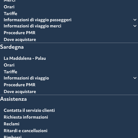
Merci
Orari
Tariffe
expand_more
Informazioni di viaggio passeggeri
expand_more
Informazioni di viaggio merci
Procedure PMR
Dove acquistare
Sardegna
La Maddalena - Palau
Orari
Tariffe
expand_more
Informazioni di viaggio
Procedure PMR
Dove acquistare
Assistenza
Contatta il servizio clienti
Richiesta informazioni
Reclami
Ritardi e cancellazioni
Rimborsi