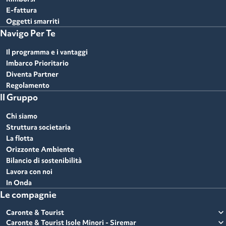
E-fattura
Oggetti smarriti
Navigo Per Te
Il programma e i vantaggi
Imbarco Prioritario
Diventa Partner
Regolamento
Il Gruppo
Chi siamo
Struttura societaria
La flotta
Orizzonte Ambiente
Bilancio di sostenibilità
Lavora con noi
In Onda
Le compagnie
expand_more
Caronte & Tourist
expand_more
Caronte & Tourist Isole Minori - Siremar