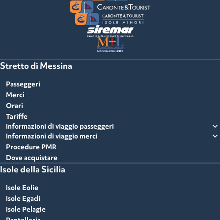
Stretto di Messina
Passeggeri
Merci
Orari
Tariffe
expand_more
Informazioni di viaggio passeggeri
expand_more
Informazioni di viaggio merci
Procedure PMR
Dove acquistare
Isole della Sicilia
Isole Eolie
Isole Egadi
Isole Pelagie