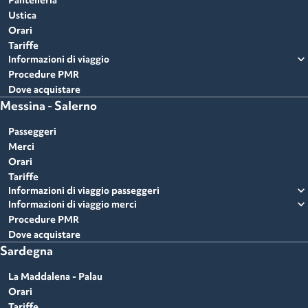
Pantelleria
Ustica
Orari
Tariffe
expand_more
Informazioni di viaggio
Procedure PMR
Dove acquistare
Messina - Salerno
Passeggeri
Merci
Orari
Tariffe
expand_more
Informazioni di viaggio passeggeri
expand_more
Informazioni di viaggio merci
Procedure PMR
Dove acquistare
Sardegna
La Maddalena - Palau
Orari
Tariffe