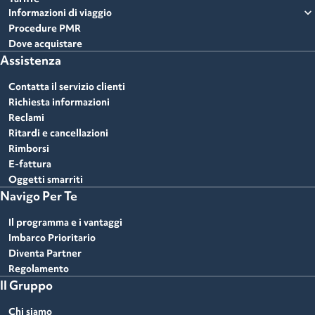
expand_more
Informazioni di viaggio
Procedure PMR
Dove acquistare
Assistenza
Contatta il servizio clienti
Richiesta informazioni
Reclami
Ritardi e cancellazioni
Rimborsi
E-fattura
Oggetti smarriti
Navigo Per Te
Il programma e i vantaggi
Imbarco Prioritario
Diventa Partner
Regolamento
Il Gruppo
Chi siamo