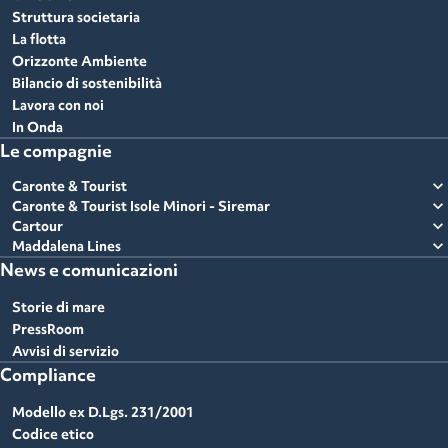
Struttura societaria
La flotta
Orizzonte Ambiente
Bilancio di sostenibilità
Lavora con noi
In Onda
Le compagnie
expand_more
Caronte & Tourist
expand_more
Caronte & Tourist Isole Minori - Siremar
expand_more
Cartour
expand_more
Maddalena Lines
News e comunicazioni
Storie di mare
PressRoom
Avvisi di servizio
Compliance
Modello ex D.Lgs. 231/2001
Codice etico