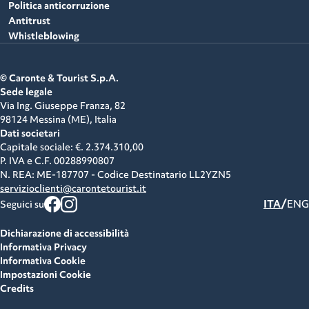
Politica anticorruzione
Antitrust
Whistleblowing
© Caronte & Tourist S.p.A.
Sede legale
Via Ing. Giuseppe Franza, 82
98124 Messina (ME),
Italia
Dati societari
Capitale sociale: €. 2.374.310,00
P. IVA e C.F.
00288990807
N. REA: ME-187707 - Codice Destinatario LL2YZN5
servizioclienti@carontetourist.it
/
ITA
ENG
Seguici su
Dichiarazione di accessibilità
Informativa Privacy
Informativa Cookie
Impostazioni Cookie
Credits