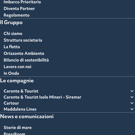
Imbarco Prioritario
Diventa Partner
Regolamento
Il Gruppo
Chi siamo
Struttura societaria
La flotta
Orizzonte Ambiente
Bilancio di sostenibilità
Lavora con noi
In Onda
Le compagnie
expand_more
Caronte & Tourist
expand_more
Caronte & Tourist Isole Minori - Siremar
expand_more
Cartour
expand_more
Maddalena Lines
News e comunicazioni
Storie di mare
PressRoom