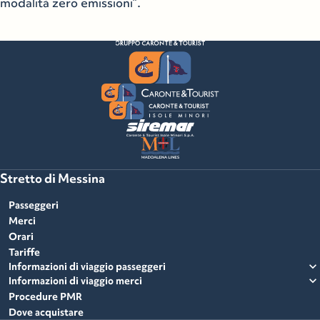
modalità zero emissioni”.
Stretto di Messina
Passeggeri
Merci
Orari
Tariffe
expand_more
Informazioni di viaggio passeggeri
expand_more
Informazioni di viaggio merci
Procedure PMR
Dove acquistare