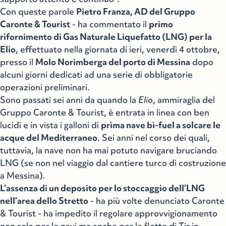
Con queste parole
Pietro Franza, AD del Gruppo
Caronte & Tourist
- ha commentato il
primo
rifornimento di Gas Naturale Liquefatto (LNG) per la
Elio
, effettuato nella giornata di ieri, venerdì 4 ottobre,
presso il
Molo Norimberga del porto di Messina
dopo
alcuni giorni dedicati ad una serie di obbligatorie
operazioni preliminari.
Sono passati sei anni da quando la
Elio
, ammiraglia del
Gruppo Caronte & Tourist, è entrata in linea con ben
lucidi e in vista i galloni di
prima nave bi-fuel a solcare le
acque del Mediterraneo
. Sei anni nel corso dei quali,
tuttavia, la nave non ha mai potuto navigare bruciando
LNG (se non nel viaggio dal cantiere turco di costruzione
a Messina).
L’assenza di un deposito per lo stoccaggio dell’LNG
nell’area dello Stretto
- ha più volte denunciato Caronte
& Tourist - ha impedito il regolare approvvigionamento