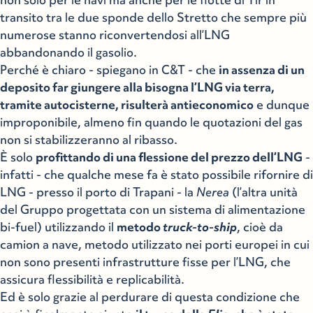
non solo per le navi ma anche per le flotte di Tir in
transito tra le due sponde dello Stretto che sempre più
numerose stanno riconvertendosi all’LNG
abbandonando il gasolio.
Perché è chiaro - spiegano in C&T - che
in assenza di un
deposito far giungere alla bisogna l’LNG via terra,
tramite autocisterne, risulterà antieconomico
e dunque
improponibile, almeno fin quando le quotazioni del gas
non si stabilizzeranno al ribasso.
È solo
profittando di una flessione del prezzo dell’LNG
-
infatti - che qualche mese fa è stato possibile rifornire di
LNG - presso il porto di Trapani - la
Nerea
(l’altra unità
del Gruppo progettata con un sistema di alimentazione
bi-fuel) utilizzando il
metodo
truck-to-ship
, cioè da
camion a nave, metodo utilizzato nei porti europei in cui
non sono presenti infrastrutture fisse per l’LNG, che
assicura flessibilità e replicabilità.
Ed è solo grazie al perdurare di questa condizione che