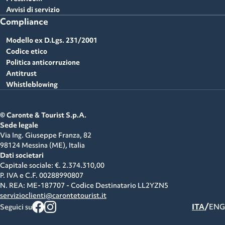
Avvisi di servizio
Compliance
Modello ex D.Lgs. 231/2001
Codice etico
Politica anticorruzione
Antitrust
Whistleblowing
© Caronte & Tourist S.p.A.
Sede legale
Via Ing. Giuseppe Franza, 82
98124 Messina (ME),
Italia
Dati societari
Capitale sociale: €. 2.374.310,00
P. IVA e C.F.
00288990807
N. REA: ME-187707 - Codice Destinatario LL2YZN5
servizioclienti@carontetourist.it
/
ITA
ENG
Seguici su