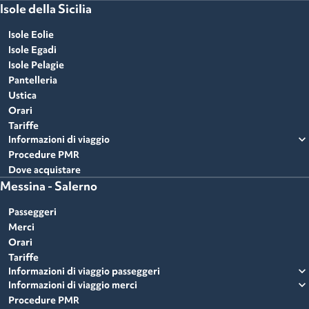
Isole della Sicilia
Isole Eolie
Isole Egadi
Isole Pelagie
Pantelleria
Ustica
Orari
Tariffe
expand_more
Informazioni di viaggio
Procedure PMR
Dove acquistare
Messina - Salerno
Passeggeri
Merci
Orari
Tariffe
expand_more
Informazioni di viaggio passeggeri
expand_more
Informazioni di viaggio merci
Procedure PMR