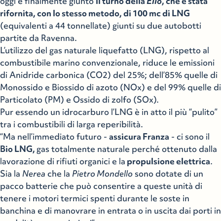
oggi è finalmente giunto
il turno della
Elio
, che è stata
rifornita, con lo stesso metodo, di 100 mc di LNG
(equivalenti a 44 tonnellate) giunti su due autobotti
partite da Ravenna.
L’utilizzo del gas naturale liquefatto (LNG), rispetto al
combustibile marino convenzionale, riduce le emissioni
di Anidride carbonica (CO2) del 25%; dell’85% quelle di
Monossido e Biossido di azoto (NOx) e del 99% quelle di
Particolato (PM) e Ossido di zolfo (SOx).
Pur essendo un idrocarburo l’LNG è in atto il più “pulito”
tra i combustibili di larga reperibilità.
“Ma nell’immediato futuro -
assicura Franza
- ci sono il
Bio LNG,
gas totalmente naturale perché ottenuto dalla
lavorazione di rifiuti organici e la
propulsione elettrica
.
Sia la
Nerea
che la
Pietro Mondello
sono dotate di un
pacco batterie che può consentire a queste unità di
tenere i motori termici spenti durante le soste in
banchina e di manovrare in entrata o in uscita dai porti in