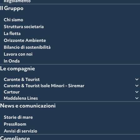
Regolamento
Il Gruppo
Chi siamo
Struttura societaria
La flotta
Orizzonte Ambiente
Bilancio di sostenibilità
Lavora con noi
In Onda
Le compagnie
expand_more
Caronte & Tourist
expand_more
Caronte & Tourist Isole Minori - Siremar
expand_more
Cartour
expand_more
Maddalena Lines
News e comunicazioni
Storie di mare
PressRoom
Avvisi di servizio
Compliance