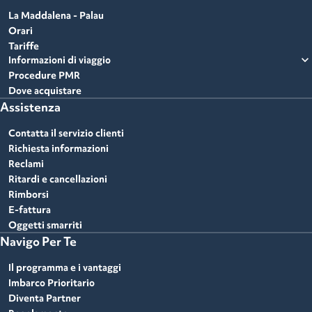
La Maddalena - Palau
Orari
Tariffe
expand_more
Informazioni di viaggio
Procedure PMR
Dove acquistare
Assistenza
Contatta il servizio clienti
Richiesta informazioni
Reclami
Ritardi e cancellazioni
Rimborsi
E-fattura
Oggetti smarriti
Navigo Per Te
Il programma e i vantaggi
Imbarco Prioritario
Diventa Partner