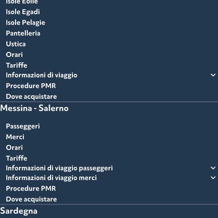
Isole Eolie
Isole Egadi
Isole Pelagie
Pantelleria
Ustica
Orari
Tariffe
expand_more
Informazioni di viaggio
Procedure PMR
Dove acquistare
Messina - Salerno
Passeggeri
Merci
Orari
Tariffe
expand_more
Informazioni di viaggio passeggeri
expand_more
Informazioni di viaggio merci
Procedure PMR
Dove acquistare
Sardegna