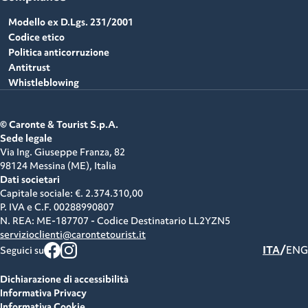
Modello ex D.Lgs. 231/2001
Codice etico
Politica anticorruzione
Antitrust
Whistleblowing
© Caronte & Tourist S.p.A.
Sede legale
Via Ing. Giuseppe Franza, 82
98124 Messina (ME),
Italia
Dati societari
Capitale sociale: €. 2.374.310,00
P. IVA e C.F.
00288990807
N. REA: ME-187707 - Codice Destinatario LL2YZN5
servizioclienti@carontetourist.it
/
ITA
ENG
Seguici su
Dichiarazione di accessibilità
Informativa Privacy
Informativa Cookie