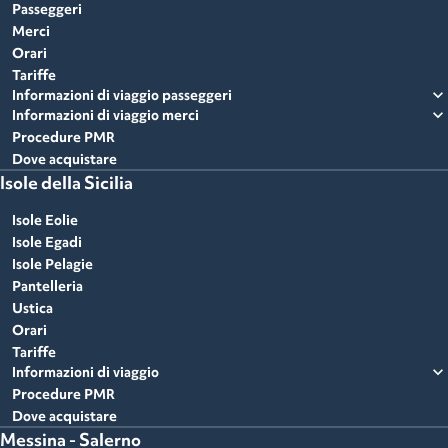
Passeggeri
Merci
Orari
Tariffe
expand_more
Informazioni di viaggio passeggeri
expand_more
Informazioni di viaggio merci
Procedure PMR
Dove acquistare
Isole della Sicilia
Isole Eolie
Isole Egadi
Isole Pelagie
Pantelleria
Ustica
Orari
Tariffe
expand_more
Informazioni di viaggio
Procedure PMR
Dove acquistare
Messina - Salerno