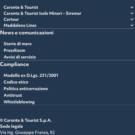
expand_more
Caronte & Tourist
expand_more
Caronte & Tourist Isole Minori - Siremar
expand_more
Cartour
expand_more
Maddalena Lines
News e comunicazioni
Storie di mare
PressRoom
Avvisi di servizio
Compliance
Modello ex D.Lgs. 231/2001
Codice etico
Politica anticorruzione
Antitrust
Whistleblowing
© Caronte & Tourist S.p.A.
Sede legale
Via Ing. Giuseppe Franza, 82