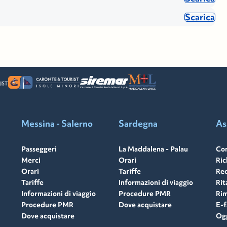
Scarica
Messina - Salerno
Sardegna
As
Passeggeri
La Maddalena - Palau
Con
Merci
Orari
Ric
Orari
Tariffe
Rec
Tariffe
Informazioni di viaggio
Rit
Informazioni di viaggio
Procedure PMR
Rim
Procedure PMR
Dove acquistare
E-f
Dove acquistare
Ogg