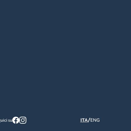
/
ITA
ENG
uici su