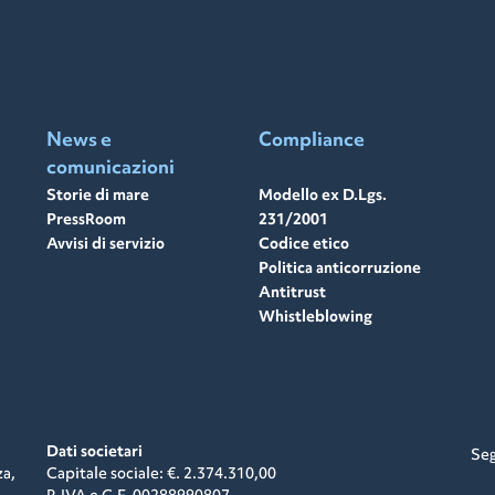
News e
Compliance
comunicazioni
Storie di mare
Modello ex D.Lgs.
PressRoom
231/2001
Avvisi di servizio
Codice etico
Politica anticorruzione
Antitrust
Whistleblowing
Dati societari
Seg
za,
Capitale sociale: €. 2.374.310,00