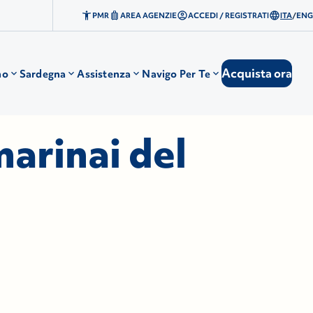
PMR
AREA AGENZIE
ACCEDI / REGISTRATI
ITA
/
ENG
Acquista ora
no
Sardegna
Assistenza
Navigo Per Te
marinai del