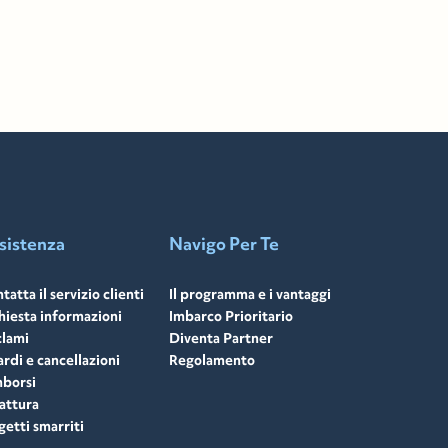
sistenza
Navigo Per Te
tatta il servizio clienti
Il programma e i vantaggi
hiesta informazioni
Imbarco Prioritario
lami
Diventa Partner
ardi e cancellazioni
Regolamento
borsi
attura
etti smarriti