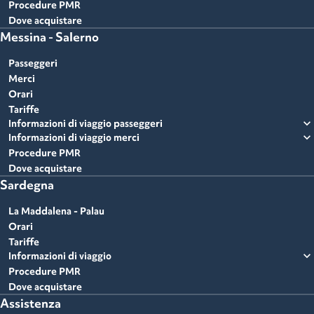
Procedure PMR
Dove acquistare
Messina - Salerno
Passeggeri
Merci
Orari
Tariffe
expand_more
Informazioni di viaggio passeggeri
expand_more
Informazioni di viaggio merci
Procedure PMR
Dove acquistare
Sardegna
La Maddalena - Palau
Orari
Tariffe
expand_more
Informazioni di viaggio
Procedure PMR
Dove acquistare
Assistenza