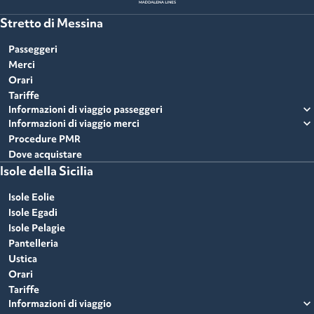
Stretto di Messina
Passeggeri
Merci
Orari
Tariffe
expand_more
Informazioni di viaggio passeggeri
expand_more
Informazioni di viaggio merci
Procedure PMR
Dove acquistare
Isole della Sicilia
Isole Eolie
Isole Egadi
Isole Pelagie
Pantelleria
Ustica
Orari
Tariffe
expand_more
Informazioni di viaggio