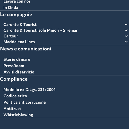
Lavora con noi
In Onda
Le compagnie
expand_more
Caronte & Tourist
expand_more
Caronte & Tourist Isole Minori - Siremar
expand_more
Cartour
expand_more
Maddalena Lines
News e comunicazioni
Storie di mare
PressRoom
Avvisi di servizio
Compliance
Modello ex D.Lgs. 231/2001
Codice etico
Politica anticorruzione
Antitrust
Whistleblowing