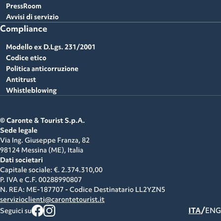
PressRoom
Avvisi di servizio
Compliance
Modello ex D.Lgs. 231/2001
Codice etico
Politica anticorruzione
Antitrust
Whistleblowing
© Caronte & Tourist S.p.A.
Sede legale
Via Ing. Giuseppe Franza, 82
98124 Messina (ME),
Italia
Dati societari
Capitale sociale: €. 2.374.310,00
P. IVA e C.F.
00288990807
N. REA: ME-187707 - Codice Destinatario LL2YZN5
servizioclienti@carontetourist.it
/
ITA
ENG
Seguici su