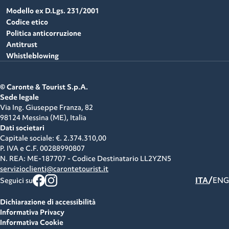
Modello ex D.Lgs. 231/2001
Codice etico
Politica anticorruzione
Antitrust
Whistleblowing
© Caronte & Tourist S.p.A.
Sede legale
Via Ing. Giuseppe Franza, 82
98124 Messina (ME),
Italia
Dati societari
Capitale sociale: €. 2.374.310,00
P. IVA e C.F.
00288990807
N. REA: ME-187707 - Codice Destinatario LL2YZN5
servizioclienti@carontetourist.it
/
ITA
ENG
Seguici su
Dichiarazione di accessibilità
Informativa Privacy
Informativa Cookie