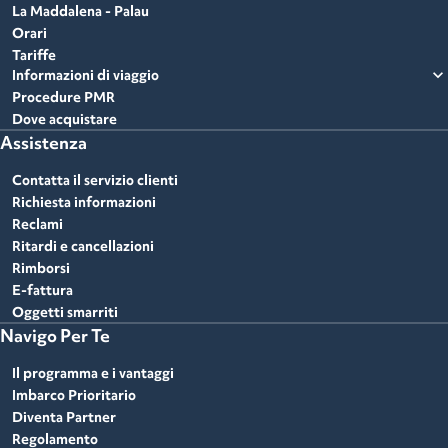
La Maddalena - Palau
Orari
Tariffe
expand_more
Informazioni di viaggio
Procedure PMR
Dove acquistare
Assistenza
Contatta il servizio clienti
Richiesta informazioni
Reclami
Ritardi e cancellazioni
Rimborsi
E-fattura
Oggetti smarriti
Navigo Per Te
Il programma e i vantaggi
Imbarco Prioritario
Diventa Partner
Regolamento