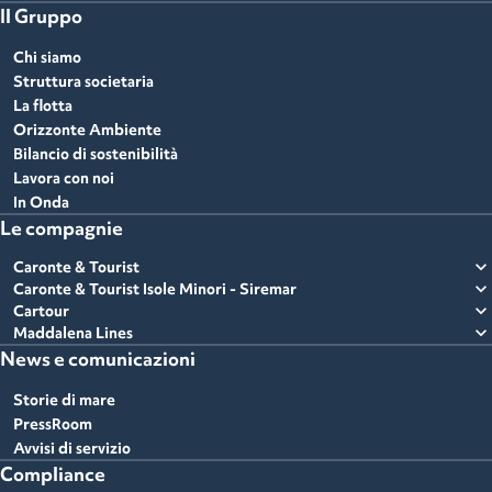
Il Gruppo
Chi siamo
Struttura societaria
La flotta
Orizzonte Ambiente
Bilancio di sostenibilità
Lavora con noi
In Onda
Le compagnie
expand_more
Caronte & Tourist
expand_more
Caronte & Tourist Isole Minori - Siremar
expand_more
Cartour
expand_more
Maddalena Lines
News e comunicazioni
Storie di mare
PressRoom
Avvisi di servizio
Compliance