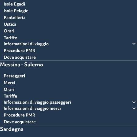
Isole Egadi
Isole Pelagie
Pantelleria
Ustica
Orari
Tariffe
expand_more
Informazioni di viaggio
Procedure PMR
Dove acquistare
Messina - Salerno
Passeggeri
Merci
Orari
Tariffe
expand_more
Informazioni di viaggio passeggeri
expand_more
Informazioni di viaggio merci
Procedure PMR
Dove acquistare
Sardegna