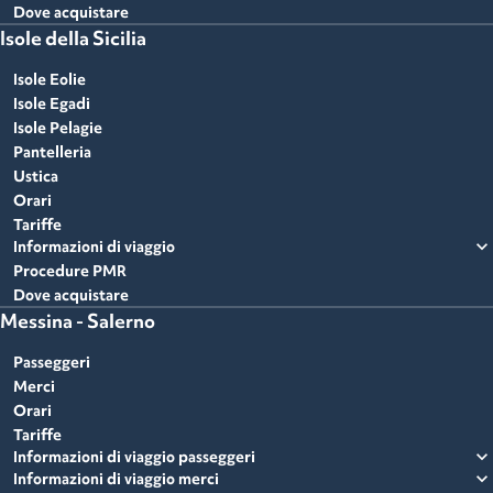
Dove acquistare
Isole della Sicilia
Isole Eolie
Isole Egadi
Isole Pelagie
Pantelleria
Ustica
Orari
Tariffe
expand_more
Informazioni di viaggio
Procedure PMR
Dove acquistare
Messina - Salerno
Passeggeri
Merci
Orari
Tariffe
expand_more
Informazioni di viaggio passeggeri
expand_more
Informazioni di viaggio merci