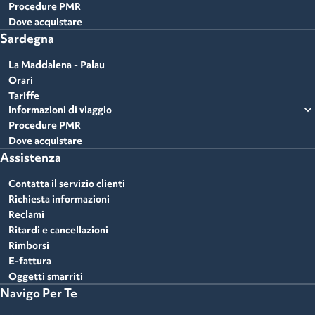
Procedure PMR
Dove acquistare
Sardegna
La Maddalena - Palau
Orari
Tariffe
expand_more
Informazioni di viaggio
Procedure PMR
Dove acquistare
Assistenza
Contatta il servizio clienti
Richiesta informazioni
Reclami
Ritardi e cancellazioni
Rimborsi
E-fattura
Oggetti smarriti
Navigo Per Te