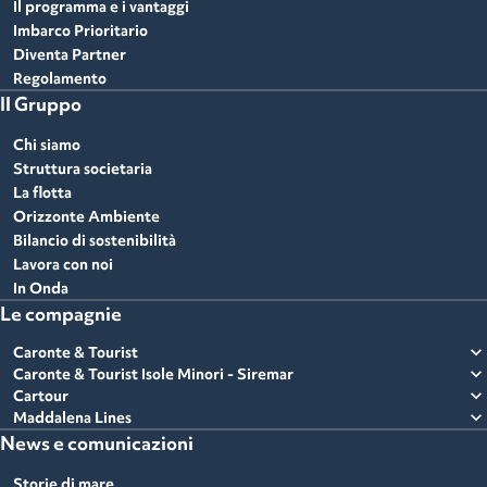
Il programma e i vantaggi
Imbarco Prioritario
Diventa Partner
Regolamento
Il Gruppo
Chi siamo
Struttura societaria
La flotta
Orizzonte Ambiente
Bilancio di sostenibilità
Lavora con noi
In Onda
Le compagnie
expand_more
Caronte & Tourist
expand_more
Caronte & Tourist Isole Minori - Siremar
expand_more
Cartour
expand_more
Maddalena Lines
News e comunicazioni
Storie di mare