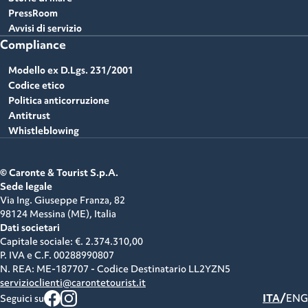
PressRoom
Avvisi di servizio
Compliance
Modello ex D.Lgs. 231/2001
Codice etico
Politica anticorruzione
Antitrust
Whistleblowing
© Caronte & Tourist S.p.A.
Sede legale
Via Ing. Giuseppe Franza, 82
98124 Messina (ME),
Italia
Dati societari
Capitale sociale: €. 2.374.310,00
P. IVA e C.F.
00288990807
N. REA: ME-187707 - Codice Destinatario LL2YZN5
servizioclienti@carontetourist.it
/
ITA
ENG
Seguici su