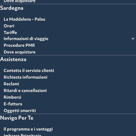
Dove acquistare
Sardegna
La Maddalena - Palau
Orari
Tariffe
expand_more
Informazioni di viaggio
Procedure PMR
Dove acquistare
Assistenza
Contatta il servizio clienti
Richiesta informazioni
Reclami
Ritardi e cancellazioni
Rimborsi
E-fattura
Oggetti smarriti
Navigo Per Te
Il programma e i vantaggi
Imbarco Prioritario