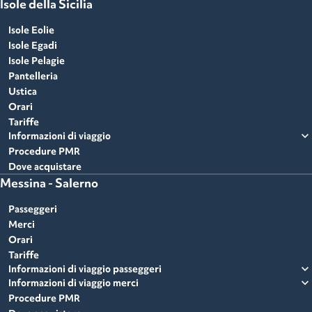
Isole della Sicilia
Isole Eolie
Isole Egadi
Isole Pelagie
Pantelleria
Ustica
Orari
Tariffe
expand_more
Informazioni di viaggio
Procedure PMR
Dove acquistare
Messina - Salerno
Passeggeri
Merci
Orari
Tariffe
expand_more
Informazioni di viaggio passeggeri
expand_more
Informazioni di viaggio merci
Procedure PMR