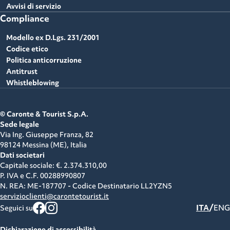
Avvisi di servizio
Compliance
Modello ex D.Lgs. 231/2001
Codice etico
Politica anticorruzione
Antitrust
Whistleblowing
© Caronte & Tourist S.p.A.
Sede legale
Via Ing. Giuseppe Franza, 82
98124 Messina (ME),
Italia
Dati societari
Capitale sociale: €. 2.374.310,00
P. IVA e C.F.
00288990807
N. REA: ME-187707 - Codice Destinatario LL2YZN5
servizioclienti@carontetourist.it
/
ITA
ENG
Seguici su
Dichiarazione di accessibilità