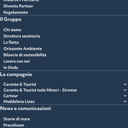
Diventa Partner
Regolamento
Il Gruppo
Chi siamo
Struttura societaria
La flotta
Orizzonte Ambiente
Bilancio di sostenibilità
Lavora con noi
In Onda
Le compagnie
expand_more
Caronte & Tourist
expand_more
Caronte & Tourist Isole Minori - Siremar
expand_more
Cartour
expand_more
Maddalena Lines
News e comunicazioni
Storie di mare
PressRoom