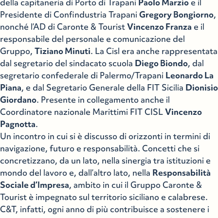
della capitaneria di Porto di Trapani
Paolo Marzio
e il
Presidente di Confindustria Trapani
Gregory Bongiorno
,
nonché l’AD di Caronte & Tourist
Vincenzo Franza
e il
responsabile del personale e comunicazione del
Gruppo,
Tiziano Minuti
. La Cisl era anche rappresentata
dal segretario del sindacato scuola
Diego Biondo
, dal
segretario confederale di Palermo/Trapani
Leonardo La
Piana
, e dal Segretario Generale della FIT Sicilia
Dionisio
Giordano
. Presente in collegamento anche il
Coordinatore nazionale Marittimi FIT CISL
Vincenzo
Pagnotta
.
Un incontro in cui si è discusso di orizzonti in termini di
navigazione, futuro e responsabilità. Concetti che si
concretizzano, da un lato, nella sinergia tra istituzioni e
mondo del lavoro e, dall’altro lato, nella
Responsabilità
Sociale d’Impresa
, ambito in cui il Gruppo Caronte &
Tourist è impegnato sul territorio siciliano e calabrese.
C&T, infatti, ogni anno di più contribuisce a sostenere i