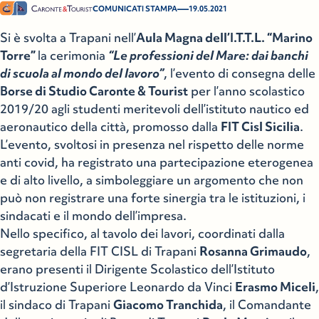
—
COMUNICATI STAMPA
19.05.2021
Si è svolta a Trapani nell’
Aula Magna dell’I.T.T.L. “Marino
Torre”
la cerimonia
“Le professioni del Mare: dai banchi
di scuola al mondo del lavoro”
, l’evento di consegna delle
Borse di Studio Caronte & Tourist
per l’anno scolastico
2019/20 agli studenti meritevoli dell’istituto nautico ed
aeronautico della città, promosso dalla
FIT Cisl Sicilia
.
L’evento, svoltosi in presenza nel rispetto delle norme
anti covid, ha registrato una partecipazione eterogenea
e di alto livello, a simboleggiare un argomento che non
può non registrare una forte sinergia tra le istituzioni, i
sindacati e il mondo dell’impresa.
Nello specifico, al tavolo dei lavori, coordinati dalla
segretaria della FIT CISL di Trapani
Rosanna Grimaudo
,
erano presenti il Dirigente Scolastico dell’Istituto
d’Istruzione Superiore Leonardo da Vinci
Erasmo Miceli
,
il sindaco di Trapani
Giacomo Tranchida
, il Comandante