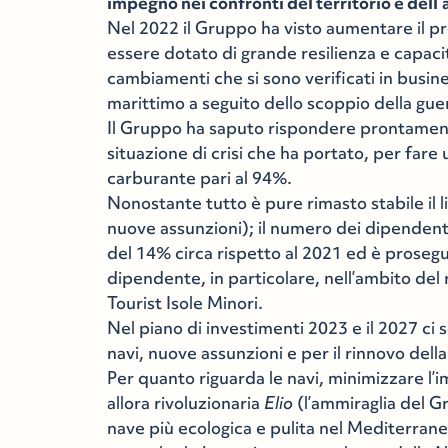
impegno nei confronti del territorio e dell
Nel 2022 il Gruppo ha visto aumentare il p
essere dotato di grande resilienza e capaci
cambiamenti che si sono verificati in busin
marittimo a seguito dello scoppio della gue
Il Gruppo ha saputo rispondere prontament
situazione di crisi che ha portato, per far
carburante pari al 94%.
Nonostante tutto è pure rimasto stabile il 
nuove assunzioni); il numero dei dipenden
del 14% circa rispetto al 2021 ed è prosegu
dipendente, in particolare, nell’ambito del 
Tourist Isole Minori.
Nel piano di investimenti 2023 e il 2027 ci 
navi, nuove assunzioni e per il rinnovo della
Per quanto riguarda le navi, minimizzare l’
allora rivoluzionaria
Elio
(l’ammiraglia del G
nave più ecologica e pulita nel Mediterran