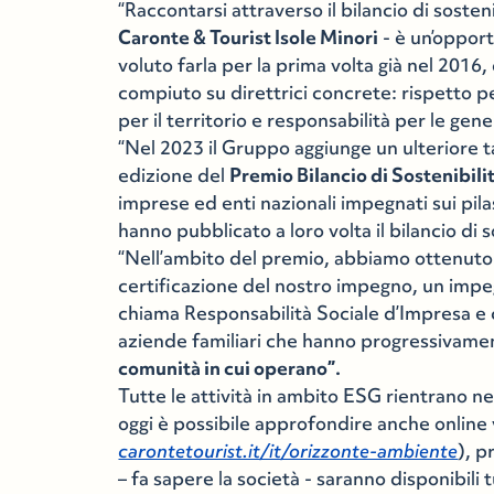
“Raccontarsi attraverso il bilancio di sosten
Caronte & Tourist Isole Minori
- è un’oppor
voluto farla per la prima volta già nel 201
compiuto su direttrici concrete: rispetto p
per il territorio e responsabilità per le gen
“Nel 2023 il Gruppo aggiunge un ulteriore t
edizione del
Premio Bilancio di Sostenibili
imprese ed enti nazionali impegnati sui pila
hanno pubblicato a loro volta il bilancio di 
“Nell’ambito del premio, abbiamo ottenuto 
certificazione del nostro impegno, un impe
chiama Responsabilità Sociale d’Impresa e c
aziende familiari che hanno progressivam
comunità in cui operano”.
Tutte le attività in ambito ESG rientrano nel
oggi è possibile approfondire anche online v
carontetourist.it/it/orizzonte-ambiente
), p
– fa sapere la società - saranno disponibili