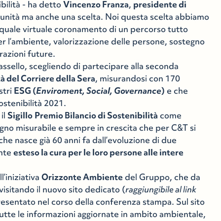
ibilità - ha detto
Vincenzo Franza
,
presidente di
tunità ma anche una scelta. Noi questa scelta abbiamo
6, quale virtuale coronamento di un percorso tutto
er l’ambiente, valorizzazione delle persone, sostegno
erazioni future.
assello, scegliendo di partecipare alla seconda
tà del Corriere della Sera
, misurandosi con 170
stri
ESG (
Enviroment, Social, Governance
)
e che
sostenibilità 2021.
il
Sigillo
Premio Bilancio di Sostenibilità
come
gno misurabile e sempre in crescita che per C&T si
he nasce già 60 anni fa dall’evoluzione di due
ente
esteso la cura per le loro persone alle intere
l’iniziativa
Orizzonte Ambiente
del Gruppo, che da
isitando il nuovo sito dedicato (
raggiungibile al link
resentato nel corso della conferenza stampa. Sul sito
 tutte le informazioni aggiornate in ambito ambientale,