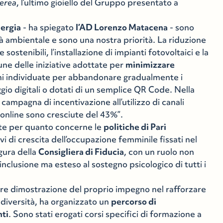
erea
, l’ultimo gioiello del Gruppo presentato a
nergia
- ha spiegato
l’AD Lorenzo Matacena
- sono
tà ambientale e sono una nostra priorità. La riduzione
sostenibili, l’installazione di impianti fotovoltaici e la
lcune delle iniziative adottate per
minimizzare
oni individuate per abbandonare gradualmente i
iaggio digitali o dotati di un semplice QR Code. Nella
ampagna di incentivazione all’utilizzo di canali
e online sono cresciute del 43%”.
nte per quanto concerne le
politiche di Pari
tivi di crescita dell’occupazione femminile fissati nel
igura della
Consigliera di Fiducia
, con un ruolo non
’inclusione ma esteso al sostegno psicologico di tutti i
ore dimostrazione del proprio impegno nel rafforzare
la diversità, ha organizzato un
percorso di
nti
. Sono stati erogati corsi specifici di formazione a