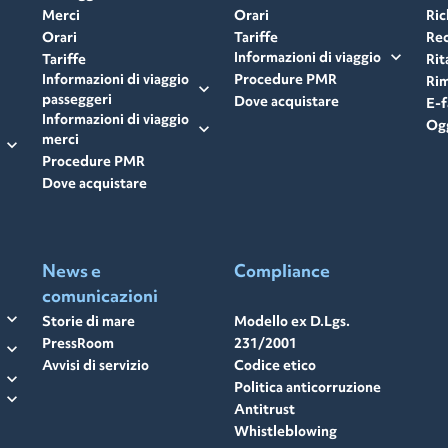
Merci
Orari
Ric
Orari
Tariffe
Rec
expand_more
Informazioni di viaggio
Tariffe
Rit
Informazioni di viaggio
Procedure PMR
Rim
expand_more
passeggeri
Dove acquistare
E-f
Informazioni di viaggio
Ogg
expand_more
merci
expand_more
Procedure PMR
Dove acquistare
News e
Compliance
comunicazioni
expand_more
Storie di mare
Modello ex D.Lgs.
PressRoom
231/2001
expand_more
Avvisi di servizio
Codice etico
expand_more
Politica anticorruzione
expand_more
Antitrust
Whistleblowing