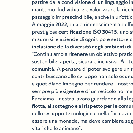
partire dalla condivisione di un linguaggio i
marittimo. Individuare e valorizzare la ric
passaggio imprescindibile, anche in un’ottic
A
maggio 2022,
quale riconoscimento dell’i
prestigiosa
certificazione ISO 30415
, uno 
misurarsi le aziende di ogni tipo e settore
inclusione della diversità negli ambienti di
“Continuiamo a ritenere un obiettivo pratica
sostenibile, aperta, sicura e inclusiva. A ri
comunità
. A pensare di poter svolgere un 
contribuiscano allo sviluppo non solo econo
e quotidiano impegno per rendere il nostro 
sempre più esigente e di un reticolo normati
Facciamo il nostro lavoro guardando
alla le
flotta, al sostegno e al rispetto per le com
nello sviluppo tecnologico e nella formazio
essere una monade, ma deve cambiare segue
vitali che lo animano”.