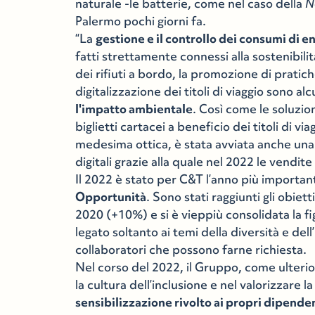
naturale -le batterie, come nel caso della
N
Palermo pochi giorni fa.
“La
gestione e il controllo dei consumi di e
fatti strettamente connessi alla sostenibili
dei rifiuti a bordo, la promozione di pratiche 
digitalizzazione dei titoli di viaggio sono a
l'impatto ambientale
. Così come le soluzi
biglietti cartacei a beneficio dei titoli di v
medesima ottica, è stata avviata anche una c
digitali grazie alla quale nel 2022 le vendit
Il 2022 è stato per C&T l’anno più importa
Opportunità
. Sono stati raggiunti gli obiet
2020 (+10%) e si è vieppiù consolidata la f
legato soltanto ai temi della diversità e dell
collaboratori che possono farne richiesta.
Nel corso del 2022, il Gruppo, come ulteri
la cultura dell’inclusione e nel valorizzare 
sensibilizzazione rivolto ai propri dipende