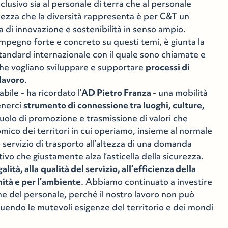
nclusivo sia al personale di terra che al personale
chezza che la diversità rappresenta è per C&T un
a di innovazione e sostenibilità in senso ampio.
mpegno forte e concreto su questi temi, è giunta la
standard internazionale con il quale sono chiamate e
 che vogliano sviluppare e supportare
processi di
 lavoro
.
bile - ha ricordato l’
AD Pietro Franza
- una mobilità
tenerci
strumento di connessione tra luoghi, culture,
ruolo di promozione e trasmissione di valori che
mico dei territori in cui operiamo, insieme al normale
servizio di trasporto all’altezza di una domanda
vo che giustamente alza l’asticella della sicurezza.
galità, alla
qualità del servizio, all’efficienza della
unità e per l’ambiente
. Abbiamo continuato a investire
ne del personale, perché il nostro lavoro non può
ndo le mutevoli esigenze del territorio e dei mondi