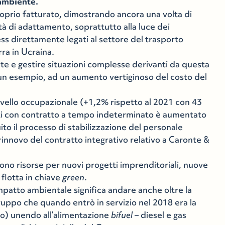
’ambiente.
roprio fatturato, dimostrando ancora una volta di
tà di adattamento, soprattutto alla luce dei
ess direttamente legati al settore del trasporto
rra in Ucraina.
e e gestire situazioni complesse derivanti da questa
e un esempio, ad un aumento vertiginoso del costo del
livello occupazionale (+1,2% rispetto al 2021 con 43
ti con contratto a tempo indeterminato è aumentato
ito il processo di stabilizzazione del personale
rinnovo del contratto integrativo relativo a Caronte &
sono risorse per nuovi progetti imprenditoriali, nuove
 flotta in chiave
green
.
impatto ambientale significa andare anche oltre la
ruppo che quando entrò in servizio nel 2018 era la
eo) unendo all’alimentazione
bifuel
– diesel e gas