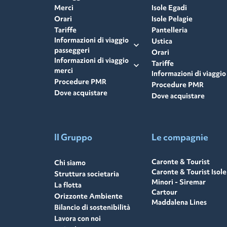
Merci
Isole Egadi
Orari
Isole Pelagie
Tariffe
Pantelleria
Informazioni di viaggio
Ustica
expand_more
passeggeri
Orari
Informazioni di viaggio
Tariffe
expand_more
merci
Informazioni di viaggio
Procedure PMR
Procedure PMR
Dove acquistare
Dove acquistare
Il Gruppo
Le compagnie
Caronte & Tourist
Chi siamo
Caronte & Tourist Isole
Struttura societaria
Minori - Siremar
La flotta
Cartour
Orizzonte Ambiente
Maddalena Lines
Bilancio di sostenibilità
Lavora con noi