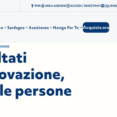
PMR
AREA AGENZIE
ACCEDI / REGISTRATI
ITA
/
ENG
Acquista ora
no
Sardegna
Assistenza
Navigo Per Te
PERSONE
ltati
novazione,
 le persone