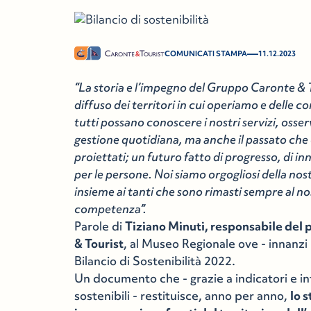
—
COMUNICATI STAMPA
11.12.2023
“La storia e l’impegno del Gruppo Caronte &
diffuso dei territori in cui operiamo e delle 
tutti possano conoscere i nostri servizi, osserv
gestione quotidiana, ma anche il passato che c
proiettati; un futuro fatto di progresso, di in
per le persone. Noi siamo orgogliosi della nost
insieme ai tanti che sono rimasti sempre al n
competenza”.
Parole di
Tiziano Minuti, responsabile del
& Tourist
, al Museo Regionale ove - innanzi 
Bilancio di Sostenibilità 2022.
Un documento che - grazie a indicatori e inf
sostenibili - restituisce, anno per anno,
lo 