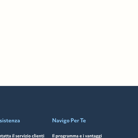
sistenza
Navigo Per Te
tatta il servizio clienti
Il programma e i vantaggi