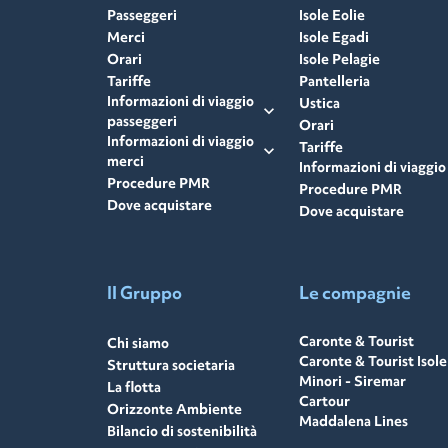
Passeggeri
Isole Eolie
Merci
Isole Egadi
Orari
Isole Pelagie
Tariffe
Pantelleria
Informazioni di viaggio
Ustica
expand_more
passeggeri
Orari
Informazioni di viaggio
Tariffe
expand_more
merci
Informazioni di viaggio
Procedure PMR
Procedure PMR
Dove acquistare
Dove acquistare
Il Gruppo
Le compagnie
Caronte & Tourist
Chi siamo
Caronte & Tourist Isole
Struttura societaria
Minori - Siremar
La flotta
Cartour
Orizzonte Ambiente
Maddalena Lines
Bilancio di sostenibilità