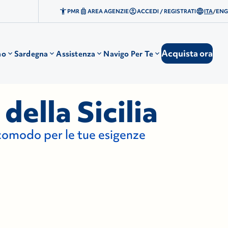
PMR
AREA AGENZIE
ACCEDI / REGISTRATI
ITA
/
ENG
Acquista ora
no
Sardegna
Assistenza
Navigo Per Te
della Sicilia
iù comodo per le tue esigenze