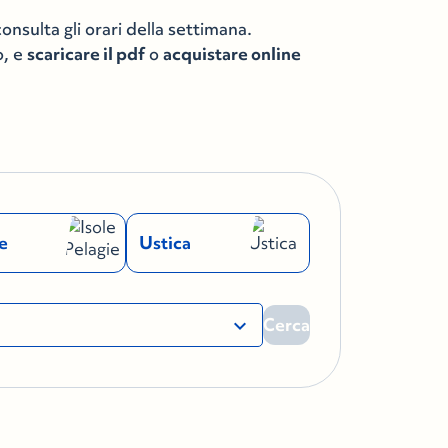
consulta gli orari della settimana.
o, e
scaricare il pdf
o
acquistare online
e
Ustica
expand_more
Cerca