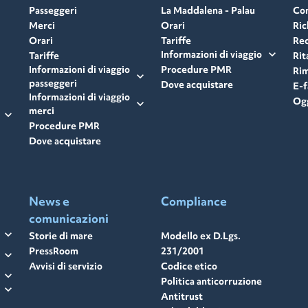
Passeggeri
La Maddalena - Palau
Con
Merci
Orari
Ric
Orari
Tariffe
Rec
expand_more
Informazioni di viaggio
Tariffe
Rit
Informazioni di viaggio
Procedure PMR
Rim
expand_more
passeggeri
Dove acquistare
E-f
Informazioni di viaggio
Ogg
expand_more
merci
expand_more
Procedure PMR
Dove acquistare
News e
Compliance
comunicazioni
expand_more
Storie di mare
Modello ex D.Lgs.
PressRoom
231/2001
expand_more
Avvisi di servizio
Codice etico
expand_more
Politica anticorruzione
expand_more
Antitrust