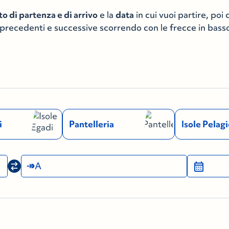
to di partenza e di arrivo
e la
data
in cui vuoi partire, poi 
e precedenti e successive scorrendo con le frecce in bass
i
Pantelleria
Isole Pelagi
A
calendar_month
Cerca