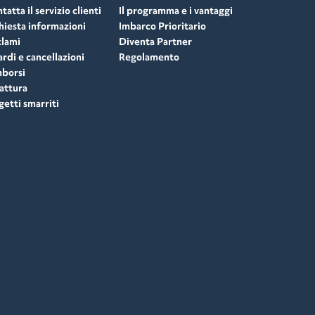
tatta il servizio clienti
Il programma e i vantaggi
hiesta informazioni
Imbarco Prioritario
lami
Diventa Partner
ardi e cancellazioni
Regolamento
borsi
attura
etti smarriti